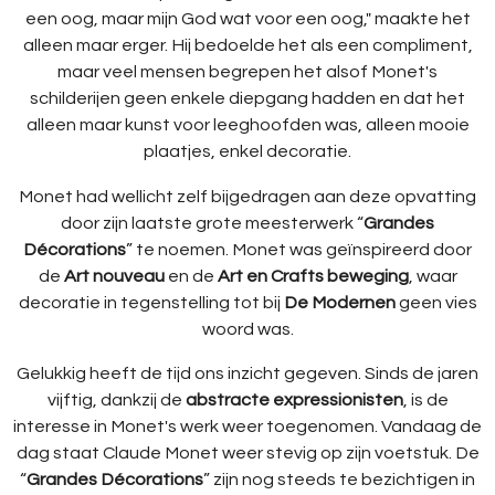
een oog, maar mijn God wat voor een oog," maakte het
alleen maar erger. Hij bedoelde het als een compliment,
maar veel mensen begrepen het alsof Monet's
schilderijen geen enkele diepgang hadden en dat het
alleen maar kunst voor leeghoofden was, alleen mooie
plaatjes, enkel decoratie.
Monet had wellicht zelf bijgedragen aan deze opvatting
door zijn laatste grote meesterwerk “
Grandes
Décorations
” te noemen. Monet was geïnspireerd door
de
Art nouveau
en de
Art en Crafts beweging
, waar
decoratie in tegenstelling tot bij
De Modernen
geen vies
woord was.
Gelukkig heeft de tijd ons inzicht gegeven. Sinds de jaren
vijftig, dankzij de
abstracte expressionisten
, is de
interesse in Monet's werk weer toegenomen. Vandaag de
dag staat Claude Monet weer stevig op zijn voetstuk
. De
“
Grandes Décorations
” zijn nog steeds te bezichtigen in