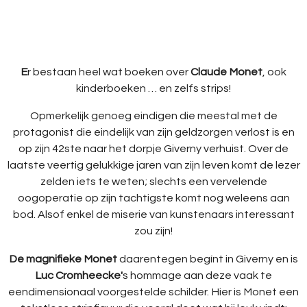
E
r bestaan heel wat boeken over
Claude Monet
, ook
kinderboeken … en zelfs strips!
Opmerkelijk genoeg eindigen die meestal met de
protagonist die eindelijk van zijn geldzorgen verlost is en
op zijn 42ste naar het dorpje Giverny verhuist. Over de
laatste veertig gelukkige jaren van zijn leven komt de lezer
zelden iets te weten; slechts een vervelende
oogoperatie op zijn tachtigste komt nog weleens aan
bod. Alsof enkel de miserie van kunstenaars interessant
zou zijn!
De magnifieke Monet
daarentegen begínt in Giverny en is
Luc Cromheecke'
s hommage aan deze vaak te
eendimensionaal voorgestelde schilder. Hier is Monet een